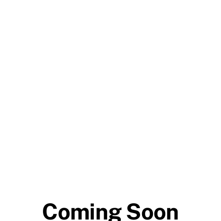
Demolition Man ® - La qualité que
vous attendez, le service que vous
méritez !
Coming Soon